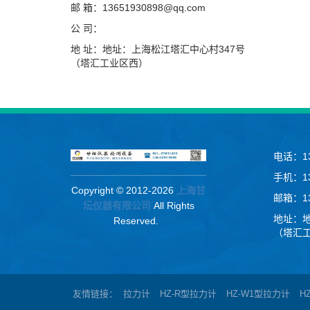
邮 箱：13651930898@qq.com
公 司：
地 址：地址：上海松江塔汇中心村347号
（塔汇工业区西）
电话：13
手机：13
Copyright © 2012-2026
上海甘
邮箱：13
坛仪器有限公司
All Rights
地址：地
Reserved.
（塔汇
友情链接
拉力计
HZ-R型拉力计
HZ-W1型拉力计
H