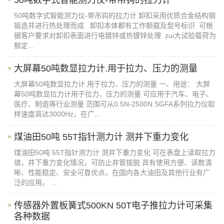
50吨数字式智能测力仪-带吊钩的拉力计 卸扣采用优质合金结构钢
锻造并进行热处理而成. 卸扣本体都有工作额载及型号标识 可根
据客户要求对卸扣表面进行电镀锌或热镀锌处理 zui大试验载荷为
额定...
大屏幕50吨数显拉力计.​用于拉力、压力的测量​
大屏幕50吨数显拉力计.用于拉力、压力的测量 一、用途： 大屏
幕50吨数显拉力计用于拉力、压力的测量 可应用于汽车、电子、
医疗、制造等行业测量 范围可从0.5N-2500N.SGFA系列拉力仪取
样速度高达3000Hz，在广...
煤油田50吨 55T指针测力计 测井下重力变化
煤油田50吨 55T指针测力计 测井下重力变化 可在表盘上读取拉力
值，井下重力变化情况，可防止井管拔脱 具有使用方便、读数清
晰、性能稳定、安全可靠优点，在国内各大油田及其他行业有广
泛的应用。 ...
传感器外置板簧式500KN 50T电子推拉力计可采集​
各种数据​