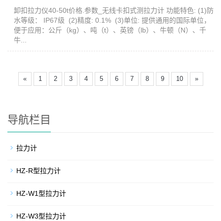
卸扣拉力仪40-50t价格.参数_无线卡扣式测拉力计 功能特色: (1)防
水等级： IP67级 (2)精度: 0.1% (3)单位: 提供通用的国际单位，
便于应用：公斤（kg）、吨（t）、英镑（lb）、牛顿（N）、千
牛...
«
1
2
3
4
5
6
7
8
9
10
»
导航栏目
拉力计
HZ-R型拉力计
HZ-W1型拉力计
HZ-W3型拉力计